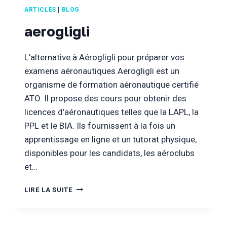
DE
ARTICLES
|
BLOG
COMMENCER
SES
aerogligli
COURS
DE
L’alternative à Aérogligli pour préparer vos
PILOTAGE
D’HÉLICOPTÈRE
examens aéronautiques Aerogligli est un
organisme de formation aéronautique certifié
ATO. Il propose des cours pour obtenir des
licences d’aéronautiques telles que la LAPL, la
PPL et le BIA. Ils fournissent à la fois un
apprentissage en ligne et un tutorat physique,
disponibles pour les candidats, les aéroclubs
et…
AEROGLIGLI
LIRE LA SUITE