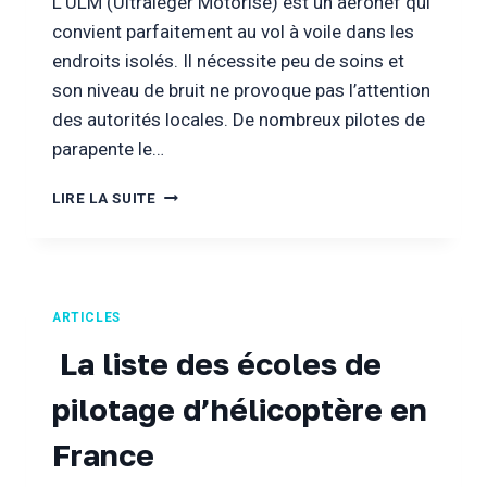
L’ULM (Ultraléger Motorisé) est un aéronef qui
convient parfaitement au vol à voile dans les
endroits isolés. Il nécessite peu de soins et
son niveau de bruit ne provoque pas l’attention
des autorités locales. De nombreux pilotes de
parapente le…
CE
LIRE LA SUITE
QU’IL
FAUT
SAVOIR
POUR
RÉUSSIR
ARTICLES
SES
COURS
La liste des écoles de
THÉORIQUE
BREVET
pilotage d’hélicoptère en
ULM
:
France
QUESTIONNAIRE