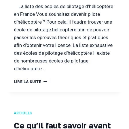
ET
La liste des écoles de pilotage d’hélicoptère
QUIZZ
en France Vous souhaitez devenir pilote
d’hélicoptère ? Pour cela, il faudra trouver une
école de pilotage helicoptere afin de pouvoir
passer les épreuves théoriques et pratiques
afin d’obtenir votre licence. La liste exhaustive
des écoles de pilotage d’hélicoptère Il existe
de nombreuses écoles de pilotage
d’hélicoptère…
LA
LIRE LA SUITE
LISTE
DES
ÉCOLES
DE
PILOTAGE
ARTICLES
D’HÉLICOPTÈRE
EN
Ce qu’il faut savoir avant
FRANCE