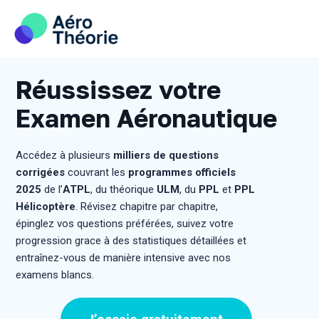
Skip
to
content
Réussissez votre
Examen Aéronautique
Accédez à plusieurs
milliers de questions
corrigées
couvrant les
programmes officiels
2025
de l’
ATPL
, du théorique
ULM
, du
PPL
et
PPL
Hélicoptère
. Révisez chapitre par chapitre,
épinglez vos questions préférées, suivez votre
progression grace à des statistiques détaillées et
entraînez-vous de manière intensive avec nos
examens blancs.