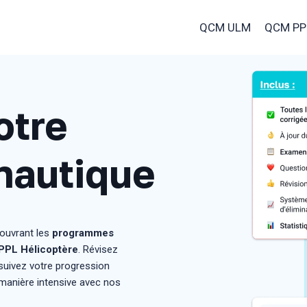
QCM ULM
QCM PP
otre
nautique
ouvrant les
programmes
PPL Hélicoptère
. Révisez
 suivez votre progression
 manière intensive avec nos