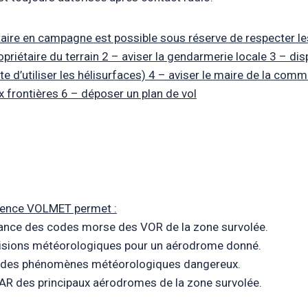
ntaire en campagne est possible sous réserve de respecter le
ropriétaire du terrain 2 – aviser la gendarmerie locale 3 – d
e d’utiliser les hélisurfaces) 4 – aviser le maire de la comm
x frontières 6 – déposer un plan de vol
quence VOLMET permet :
ance des codes morse des VOR de la zone survolée.
évisions météorologiques pour un aérodrome donné.
 sur des phénomènes météorologiques dangereux.
TAR des principaux aérodromes de la zone survolée.