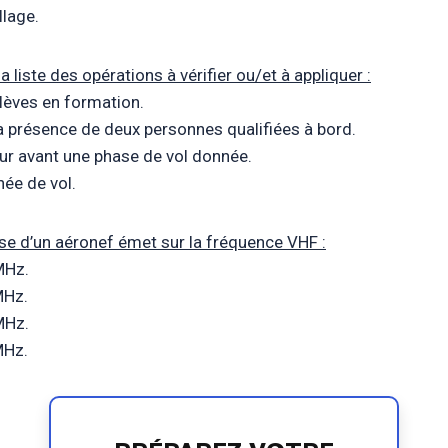
llage.
 la liste des opérations à vérifier ou/et à appliquer :
lèves en formation.
a présence de deux personnes qualifiées à bord.
oeur avant une phase de vol donnée.
ée de vol.
sse d’un aéronef émet sur la fréquence VHF :
MHz.
MHz.
MHz.
MHz.