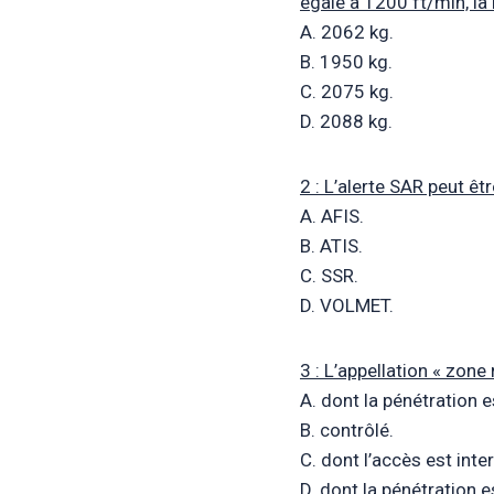
égale à 1200 ft/min, la
A. 2062 kg.
B. 1950 kg.
C. 2075 kg.
D. 2088 kg.
2 : L’alerte SAR peut êt
A. AFIS.
B. ATIS.
C. SSR.
D. VOLMET.
3 : L’appellation « zon
A. dont la pénétration 
B. contrôlé.
C. dont l’accès est inte
D. dont la pénétration 