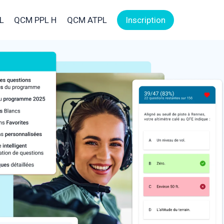
L
QCM PPL H
QCM ATPL
Inscription