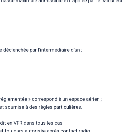
 masse maximale admissible extrapolée par le calcul est :
re déclenchée par l’intermédiaire d’un :
e réglementée » correspond à un espace aérien :
est soumise à des règles particulières.
rdit en VFR dans tous les cas.
est toujours autorisée après contact radio.