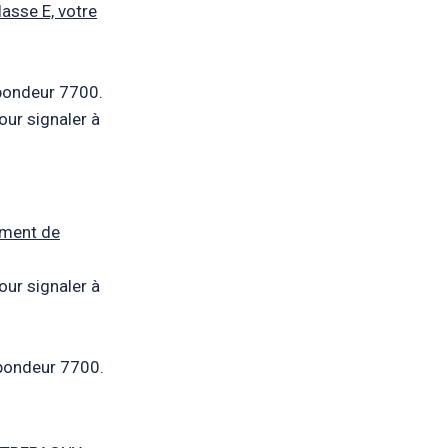
lasse E, votre
spondeur 7700.
our signaler à
ement de
our signaler à
spondeur 7700.