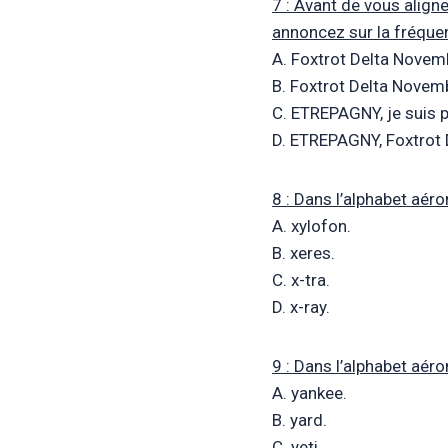
7 : Avant de vous align
annoncez sur la fréquen
A. Foxtrot Delta Novem
B. Foxtrot Delta Nove
C. ETREPAGNY, je suis p
D. ETREPAGNY, Foxtrot D
8 : Dans l’alphabet aéro
A. xylofon.
B. xeres.
C. x-tra.
D. x-ray.
9 : Dans l’alphabet aéro
A. yankee.
B. yard.
C. yeti.