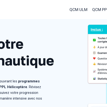
QCM ULM
QCM PP
otre
nautique
ouvrant les
programmes
PPL Hélicoptère
. Révisez
 suivez votre progression
 manière intensive avec nos