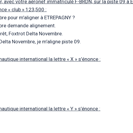
er, avec votre aéronef immatriculé F-BRDN, sur la piste 09 
ce « club » 123,500 :
bre pour m’aligner à ETREPAGNY ?
mbre demande alignement.
rêt, Foxtrot Delta Novembre.
elta Novembre, je m’aligne piste 09.
nautique international la lettre « X » s’énonce :
nautique international la lettre « Y » s’énonce :