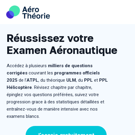
Skip
to
content
Réussissez votre
Examen Aéronautique
Accédez à plusieurs
milliers de questions
corrigées
couvrant les
programmes officiels
2025
de l’
ATPL
, du théorique
ULM
, du
PPL
et
PPL
Hélicoptère
. Révisez chapitre par chapitre,
épinglez vos questions préférées, suivez votre
progression grace à des statistiques détaillées et
entraînez-vous de manière intensive avec nos
examens blancs.