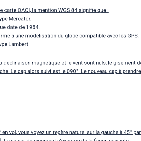
ne carte OACI, la mention WGS 84 signifie que :
type Mercator.
que date de 1984.
forme à une modélisation du globe compatible avec les GPS.
type Lambert.
a déclinaison magnétique et le vent sont nuls, le gisement de 
e. Le cap alors suivi est le 090°. Le nouveau cap à prendre
 en vol, vous voyez un repère naturel sur la gauche à 45° par
f. La valeur du gisement s’exprime de la façon suivante :