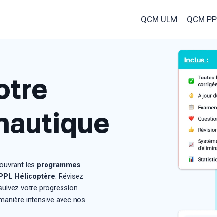
QCM ULM
QCM PP
otre
nautique
ouvrant les
programmes
PPL Hélicoptère
. Révisez
 suivez votre progression
 manière intensive avec nos