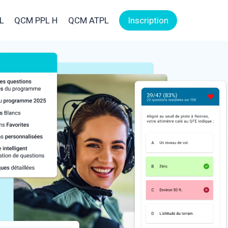
L
QCM PPL H
QCM ATPL
Inscription