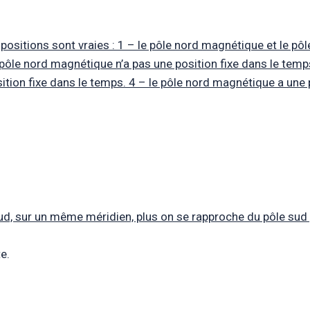
opositions sont vraies : 1 – le pôle nord magnétique et le p
pôle nord magnétique n’a pas une position fixe dans le temps
tion fixe dans le temps. 4 – le pôle nord magnétique a une p
ud, sur un même méridien, plus on se rapproche du pôle sud 
e.