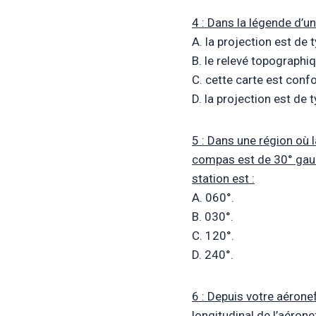
4 : Dans la légende d’u
A. la projection est de 
B. le relevé topographi
C. cette carte est con
D. la projection est de 
5 : Dans une région où l
compas est de 30° gauch
station est :
A. 060°.
B. 030°.
C. 120°.
D. 240°.
6 : Depuis votre aéronef
longitudinal de l’aérone