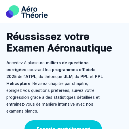
Skip
to
content
Réussissez votre
Examen Aéronautique
Accédez à plusieurs
milliers de questions
corrigées
couvrant les
programmes officiels
2025
de l’
ATPL
, du théorique
ULM
, du
PPL
et
PPL
Hélicoptère
. Révisez chapitre par chapitre,
épinglez vos questions préférées, suivez votre
progression grace à des statistiques détaillées et
entraînez-vous de manière intensive avec nos
examens blancs.