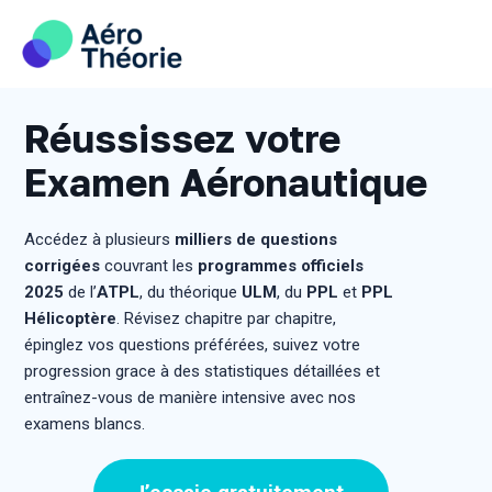
Skip
to
content
Réussissez votre
Examen Aéronautique
Accédez à plusieurs
milliers de questions
corrigées
couvrant les
programmes officiels
2025
de l’
ATPL
, du théorique
ULM
, du
PPL
et
PPL
Hélicoptère
. Révisez chapitre par chapitre,
épinglez vos questions préférées, suivez votre
progression grace à des statistiques détaillées et
entraînez-vous de manière intensive avec nos
examens blancs.