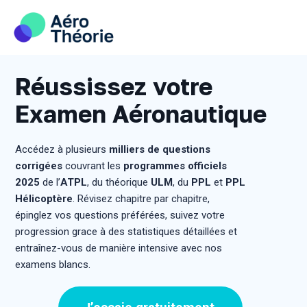
Skip
to
content
Réussissez votre
Examen Aéronautique
Accédez à plusieurs
milliers de questions
corrigées
couvrant les
programmes officiels
2025
de l’
ATPL
, du théorique
ULM
, du
PPL
et
PPL
Hélicoptère
. Révisez chapitre par chapitre,
épinglez vos questions préférées, suivez votre
progression grace à des statistiques détaillées et
entraînez-vous de manière intensive avec nos
examens blancs.