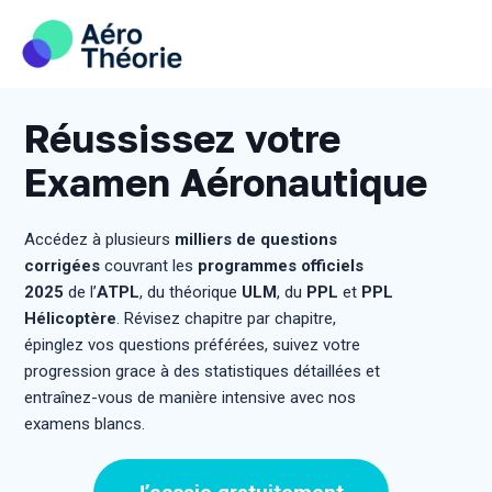
Skip
to
content
Réussissez votre
Examen Aéronautique
Accédez à plusieurs
milliers de questions
corrigées
couvrant les
programmes officiels
2025
de l’
ATPL
, du théorique
ULM
, du
PPL
et
PPL
Hélicoptère
. Révisez chapitre par chapitre,
épinglez vos questions préférées, suivez votre
progression grace à des statistiques détaillées et
entraînez-vous de manière intensive avec nos
examens blancs.