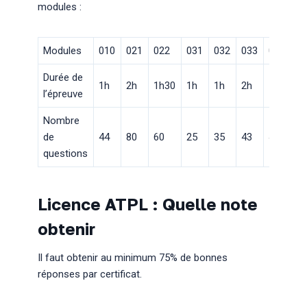
modules :
Modules
010
021
022
031
032
033
040
0
Durée de
1h
2h
1h30
1h
1h
2h
1h
2
l’épreuve
Nombre
de
44
80
60
25
35
43
48
8
questions
Licence ATPL : Quelle note
obtenir
Il faut obtenir au minimum 75% de bonnes
réponses par certificat.