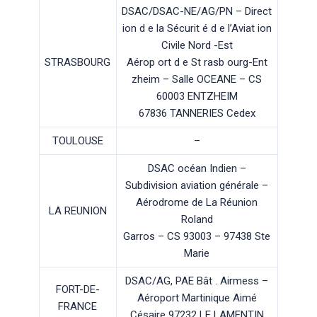
DSAC/DSAC-NE/AG/PN – Direct
ion d e la Sécurit é d e l’Aviat ion
Civile Nord -Est
STRASBOURG
Aérop ort d e St rasb ourg-Ent
zheim – Salle OCEANE – CS
60003 ENTZHEIM
67836 TANNERIES Cedex
TOULOUSE
–
DSAC océan Indien –
Subdivision aviation générale –
Aérodrome de La Réunion
LA REUNION
Roland
Garros – CS 93003 – 97438 Ste
Marie
DSAC/AG, PAE Bât . Airmess –
FORT-DE-
Aéroport Martinique Aimé
FRANCE
Césaire 97232 LE LAMENTIN