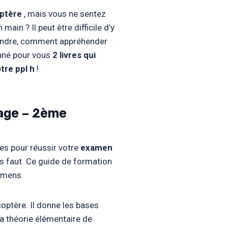
optère
, mais vous ne sentez
ain ? Il peut être difficile d’y
prendre, comment appréhender
nné pour vous
2 livres qui
tre ppl h
!
mage – 2ème
s pour réussir votre
examen
us faut. Ce guide de formation
examens.
optère. Il donne les bases
La théorie élémentaire de