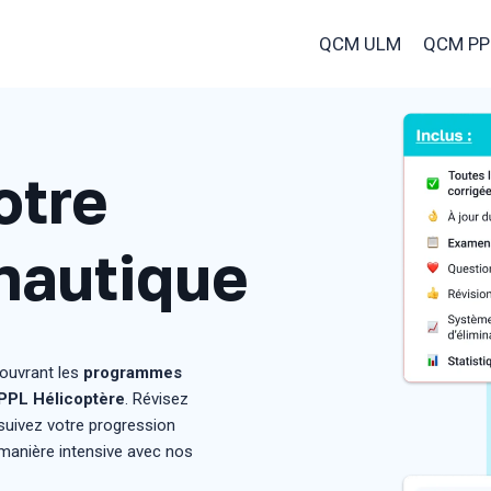
QCM ULM
QCM PP
otre
nautique
ouvrant les
programmes
PPL Hélicoptère
. Révisez
 suivez votre progression
 manière intensive avec nos