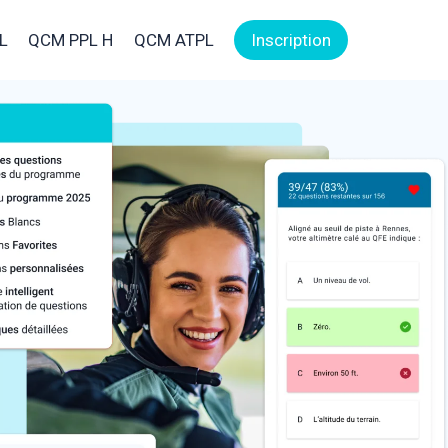
L
QCM PPL H
QCM ATPL
Inscription