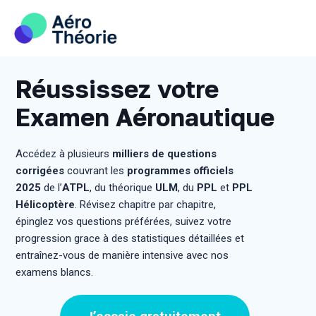
Skip
to
content
Réussissez votre
Examen Aéronautique
Accédez à plusieurs
milliers de questions
corrigées
couvrant les
programmes officiels
2025
de l’
ATPL
, du théorique
ULM
, du
PPL
et
PPL
Hélicoptère
. Révisez chapitre par chapitre,
épinglez vos questions préférées, suivez votre
progression grace à des statistiques détaillées et
entraînez-vous de manière intensive avec nos
examens blancs.